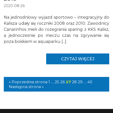
2020-08-26
Na jednodniowy wyjazd sportowo – integracyjny do
Kalisza udały się roczniki 2008 oraz 2010. Zawodnicy
Canarinhos mieli do rozegrania sparing z KKS Kalisz,
a jednocześnie po meczu czas na zgrywanie się
poza boiskiem w aquaparku [...]
CZYTAJ WIĘCEJ
« Poprzednia strona
1
…
25
26
27
28
29
…
40
Następna strona »
W tej zakładce nie dodano jeszcze zawodników!
start 03.08 - szczegóły u trenera
Seniorzy
prowadzącego
Zdjęcie
Nazwisko Imię
Data urodzenia
Rocznik 2010
Dzień
Godzina