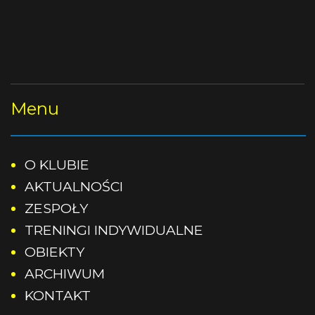
Dzień
Godzina
Rocznik 2011
Treningi odbywać się bedą:
.
Rocznik 2012
Rocznik 2013
Menu
Rocznik 2014
O KLUBIE
Rocznik 2015
AKTUALNOŚCI
ZESPOŁY
Rocznik 2016
TRENINGI INDYWIDUALNE
Rocznik 2017
OBIEKTY
ARCHIWUM
Rocznik 2018
KONTAKT
Rocznik 2019