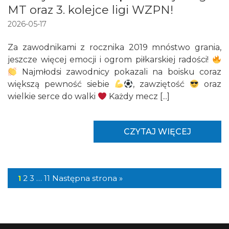
MT oraz 3. kolejce ligi WZPN!
2026-05-17
Za zawodnikami z rocznika 2019 mnóstwo grania,
jeszcze więcej emocji i ogrom piłkarskiej radości!
Najmłodsi zawodnicy pokazali na boisku coraz
większą pewność siebie
, zawziętość
oraz
wielkie serce do walki
Każdy mecz [...]
CZYTAJ WIĘCEJ
1
2
3
…
11
Następna strona »
W tej zakładce nie dodano jeszcze zawodników!
start 03.08 - szczegóły u trenera
Sample Text
Seniorzy
prowadzącego
Zdjęcie
Nazwisko Imię
Data urodzenia
Rocznik 2010