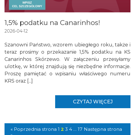
1,5% podatku na Canarinhos!
2026-04-12
Szanowni Państwo, wzorem ubiegłego roku, także i
teraz prosimy o przekazanie 1,5% podatku na KS
Canarinhos Skórzewo. W załączeniu przesyłamy
ulotkę, w której znajdują się niezbędne informacje.
Proszę pamiętać o wpisaniu właściwego numeru
KRS oraz [...]
CZYTAJ WIĘCEJ
« Poprzednia strona
1
2
3
4
…
17
Następna strona
»