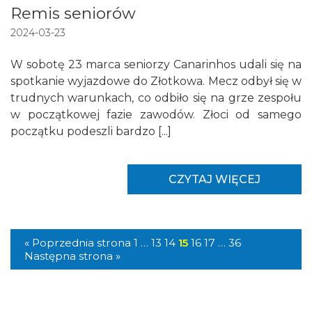
Remis seniorów
2024-03-23
W sobotę 23 marca seniorzy Canarinhos udali się na
spotkanie wyjazdowe do Złotkowa. Mecz odbył się w
trudnych warunkach, co odbiło się na grze zespołu
w początkowej fazie zawodów. Złoci od samego
początku podeszli bardzo [...]
CZYTAJ WIĘCEJ
« Poprzednia strona
1
…
13
14
15
16
17
…
36
Następna strona »
W tej zakładce nie dodano jeszcze zawodników!
Treningi w rundzie jesiennej:
Klasa okręgowa Red Box 2025/2026,
Seniorzy
grupa: wielkopolska II
Zdjęcie
Nazwisko Imię
Data urodzenia
Dzień
Godzina