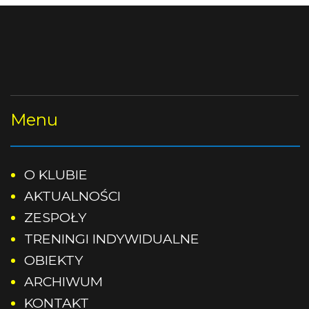
Rocznik 2010
Wtorek
20:30-22:00
Czwartek
20:30-22:00
Rocznik 2011
Treningi odbywać się bedą:
na boisku trawiastym przy
Rocznik 2012
SP1 w Skórzewie.
Rocznik 2013
Menu
Rocznik 2014
O KLUBIE
Rocznik 2015
AKTUALNOŚCI
ZESPOŁY
Rocznik 2016
TRENINGI INDYWIDUALNE
Rocznik 2017
OBIEKTY
ARCHIWUM
Rocznik 2018
KONTAKT